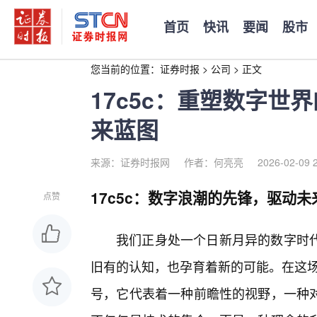
首页
快讯
要闻
股市
您当前的位置：
证券时报
>
公司
>
正文
17c5c：重塑数字世
来蓝图
来源：证券时报网
作者：何亮亮
2026-02-09 
17c5c：数字浪潮的先锋，驱动
点赞
我们正身处一个日新月异的数字时
旧有的认知，也孕育着新的可能。在这场波
号，它代表着一种前瞻性的视野，一种