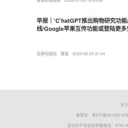
早报｜‘C’hatGPT推出购物研究功
线/Google苹果互传功能或登陆更
证券时报网
曹晨
2025-08-05 21:44
关
备案号：
粤ICP备09109218
违法和不良信息举报电话：0755-83