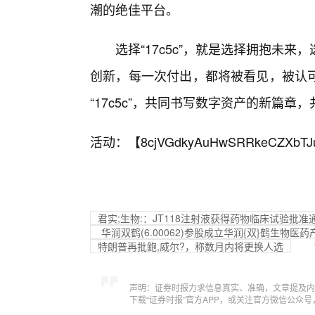
潮的绝佳平台。
选择“17c5c”，就是选择拥抱未
创新，每一次付出，都将被看见，被认
“17c5c”，共同书写数字资产的新篇
活动：【
8cjVGdkyAuHwSRRkeCZXbTJ
君实;生物:：JT118注射液获得药物临床试验批准
华润双鹤(6.00062)参股成立华润{双}鹤生
特朗普再批鲍,威尔?，称数月内将更换人选
声明：证券时报力求信息真实、准确，文章提及内
下载“证券时报”官方APP，或关注官方微信公众