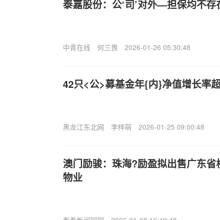
泰嘉股份：公‘司’对外—担保均不存
中青在线
何三畏
2026-01-26 05:30:48
42只<公>募基金年{内}净值增长率超
黑龙江东北网
李梓萌
2026-01-25 09:00:48
澳门励骏：珠海?励盈拟出售广东省
物业
看看新闻网网
2026-01-28 16:49:48