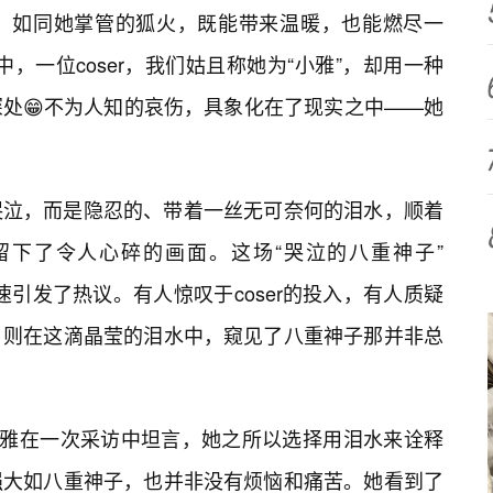
晕，如同她掌管的狐火，既能带来温暖，也能燃尽一
动中，一位coser，我们姑且称她为“小雅”，却用一种
处😁不为人知的哀伤，具象化在了现实之中——她
哭泣，而是隐忍的、带着一丝无可奈何的泪水，顺着
下了令人心碎的画面。这场“哭泣的八重神子”
迅速引发了热议。有人惊叹于coser的投入，有人质疑
，则在这滴晶莹的泪水中，窥见了八重神子那并非总
小雅在一次采访中坦言，她之所以选择用泪水来诠释
强大如八重神子，也并非没有烦恼和痛苦。她看到了