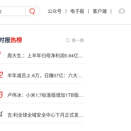
公众号
电子报
客户端
时报
热榜
换一换
周大生,：上半年归母净利润5.94亿元，同比下降1.27%
半年减员,2..6万，日赚37亿：六大行中报里的A面与B面
卢伟冰：小米1;7标准版增加1TB版本 10月5日开始交付
吉:利全球全域安全中心下月正式发布 将向全行业共享