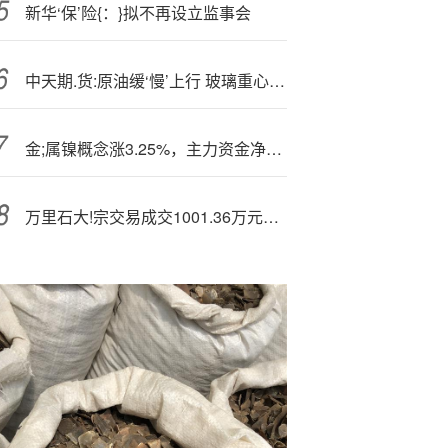
新华‘保’险{：}拟不再设立监事会
中天期.货:原油缓‘慢’上行 玻璃重心缓慢下移
金;属镍概念涨3.25%，主力资金净流入这些股
万里石大!宗交易成交1001.36万元，买方为机构专用席位