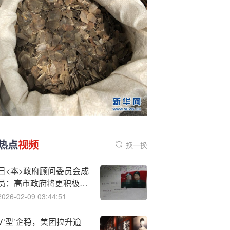
热点
视频
换一换
日<本>政府顾问委员会成
员：高市政府将更积极地
干预外汇市场
2026-02-09 03:44:51
V‘型’企稳，美团拉升逾