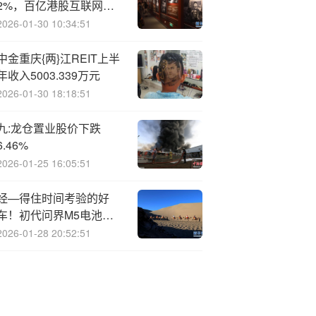
2%，百亿港股互联网
ETF（513770）溢价高
2026-01-30 10:34:51
企，资金单日抢筹5670万
元
中金重庆{两}江REIT上半
年收入5003.339万元
2026-01-30 18:18:51
九:龙仓置业股价下跌
6.46%
2026-01-25 16:05:51
经—得住时间考验的好
车！初代问界M5电池顺
利通过国标三大严苛挑战
2026-01-28 20:52:51