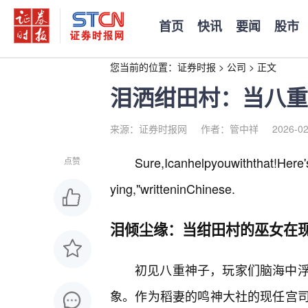
首页
快讯
要闻
股市
您当前的位置：
证券时报
>
公司
>
正文
泪洒绀田村：当八重神
来源：证券时报网
作者：管中祥
2026-02
Sure,Icanhelpyouwiththat!Here
点赞
ying,"writteninChinese.
泪倾尘缘：当绀田村的巫女在
初见八重神子，玩家们脑海中
象。作为稻妻的鸣神大社的现任宫