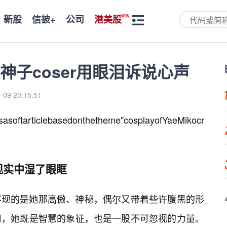
新股
信披+
公司
港美股
子coser用眼泪诉说心声
-09 20:15:51
'sasoftarticlebasedonthetheme"cosplayofYaeMikocr
现实中湿了眼眶
浮现的是她那高傲、神秘，偶尔又带着些许腹黑的形
司，她既是智慧的象征，也是一股不可忽视的力量。