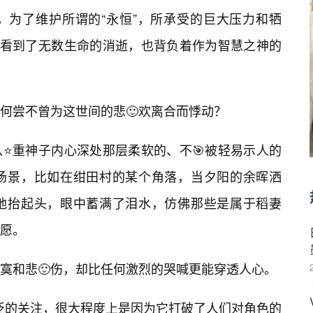
，为了维护所谓的“永恒”，所承受的巨大压力和牺
，看到了无数生命的消逝，也背负着作为智慧之神的
何尝不曾为这世间的悲🙂欢离合而悸动？
⭐重神子内心深处那层柔软的、不🎯被轻易示人的
场景，比如在绀田村的某个角落，当夕阳的余晖洒
地抬起头，眼中蓄满了泪水，仿佛那些是属于稻妻
愿。
寞和悲🙂伤，却比任何激烈的哭喊更能穿透人心。
起广泛的关注，很大程度上是因为它打破了人们对角色的