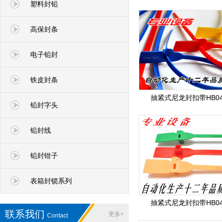
塑料封铅
高保封条
电子铅封
铁皮封条
抽紧式尼龙封扣带HB04
铅封字头
铅封线
铅封钳子
表箱封锁系列
抽紧式尼龙封扣带HB04
联系我们
更多>
Contact